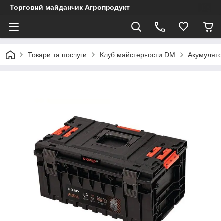
Торговий майданчик Агропродукт
Товари та послуги
Клуб майстерности DM
Акумулято