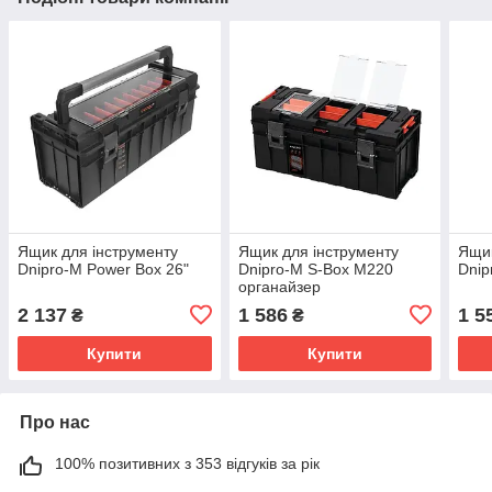
Ящик для інструменту
Ящик для інструменту
Ящик
Dnipro-M Power Box 26"
Dnipro-M S-Box М220
Dnip
органайзер
2 137
1 586
1 5
₴
₴
Купити
Купити
Про нас
100% позитивних з 353 відгуків за рік