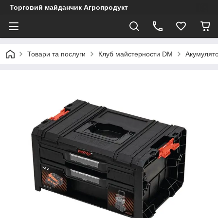
Торговий майданчик Агропродукт
Товари та послуги
Клуб майстерности DM
Акумулято