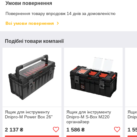
Умови повернення
Повернення товару впродовж 14 днів за домовленістю
Всі умови повернення
Подібні товари компанії
Ящик для інструменту
Ящик для інструменту
Ящик
Dnipro-M Power Box 26"
Dnipro-M S-Box М220
Dnip
органайзер
2 137
1 586
1 5
₴
₴