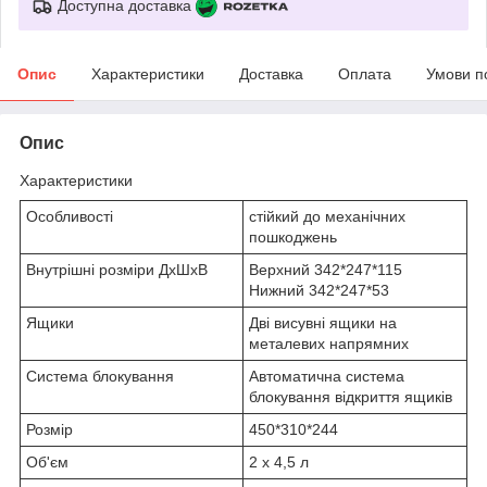
Доступна доставка
Опис
Характеристики
Доставка
Оплата
Умови п
Опис
Характеристики
Особливості
стійкий до механічних
пошкоджень
Внутрішні розміри ДхШхВ
Верхний 342*247*115
Нижний 342*247*53
Ящики
Дві висувні ящики на
металевих напрямних
Система блокування
Автоматична система
блокування відкриття ящиків
Розмір
450*310*244
Об'єм
2 х 4,5 л