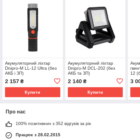
Акумуляторний ліхтар
Акумуляторний ліхтар
Акум
Dnipro-M LL-12 Ultra (без
Dnipro-M DCL-202 (без
гвин
АКБ і ЗП)
АКБ та ЗП)
12 (
2 157
2 140
3 0
₴
₴
Купити
Купити
Про нас
100% позитивних з 352 відгуків за рік
Працює з 28.02.2015