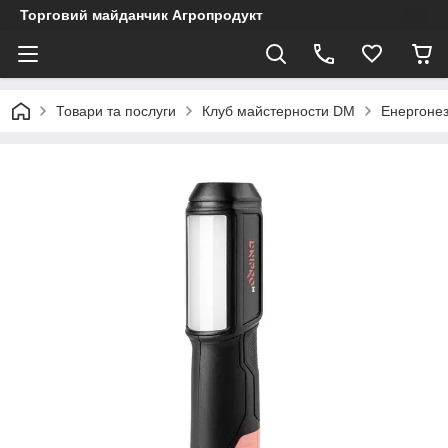
Торговий майданчик Агропродукт
Товари та послуги
Клуб майстерности DM
Енергонез