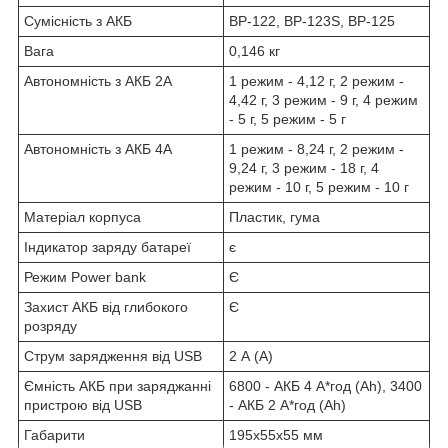
Сумісність з АКБ
BP-122, BP-123S, BP-125
Вага
0,146 кг
Автономність з АКБ 2А
1 режим - 4,12 г, 2 режим -
4,42 г, 3 режим - 9 г, 4 режим
- 5 г, 5 режим - 5 г
Автономність з АКБ 4А
1 режим - 8,24 г, 2 режим -
9,24 г, 3 режим - 18 г, 4
режим - 10 г, 5 режим - 10 г
Матеріал корпуса
Пластик, гума
Індикатор заряду батареї
є
Режим Power bank
Є
Захист АКБ від глибокого
Є
розряду
Струм зарядження від USB
2 А (А)
Ємність АКБ при заряджанні
6800 - АКБ 4 А*год (Ah), 3400
пристрою від USB
- АКБ 2 А*год (Ah)
Габарити
195х55х55 мм