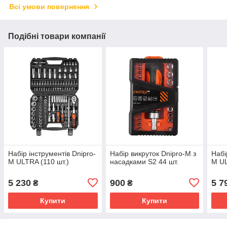
Всі умови повернення
Подібні товари компанії
Набір інструментів Dnipro-
Набір викруток Dnipro-M з
Набі
M ULTRA (110 шт.)
насадками S2 44 шт.
M UL
5 230
900
5 7
₴
₴
Купити
Купити