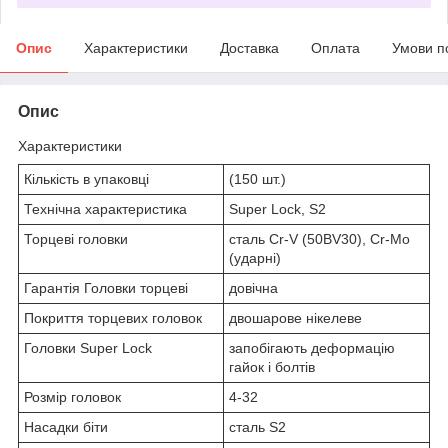
Опис
Характеристики
Доставка
Оплата
Умови п
Опис
Характеристики
Кількість в упаковці
(150 шт.)
Технічна характеристика
Super Lock, S2
Торцеві головки
сталь Cr-V (50BV30), Cr-Mo
(ударні)
Гарантія Головки торцеві
довічна
Покриття торцевих головок
двошарове нікелеве
Головки Super Lock
запобігають деформацію
гайок і болтів
Розмір головок
4-32
Насадки біти
сталь S2