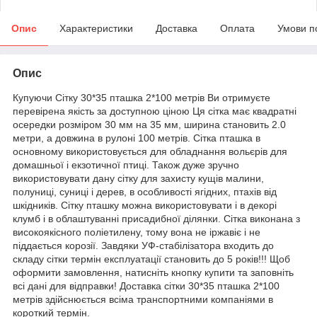
Опис
Характеристики
Доставка
Оплата
Умови п
Опис
Купуючи Сітку 30*35 пташка 2*100 метрів Ви отримуєте
перевірена якість за доступною ціною Ця сітка має квадратні
осередки розміром 30 мм на 35 мм, ширина становить 2.0
метри, а довжина в рулоні 100 метрів. Сітка пташка в
основному використовується для обладнання вольєрів для
домашньої і екзотичної птиці. Також дуже зручно
використовувати дану сітку для захисту кущів малини,
полуниці, суниці і дерев, в особливості ягідних, птахів від
шкідників. Сітку пташку можна використовувати і в декорі
клумб і в облаштуванні присадибної ділянки. Сітка виконана з
високоякісного поліетилену, тому вона не іржавіє і не
піддається корозії. Завдяки УФ-стабілізатора входить до
складу сітки термін експлуатації становить до 5 років!!! Щоб
оформити замовлення, натисніть кнопку купити та заповніть
всі дані для відправки! Доставка сітки 30*35 пташка 2*100
метрів здійснюється всіма транспортними компаніями в
короткий термін.