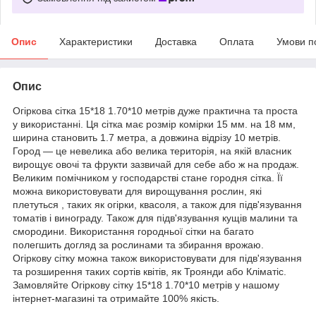
Опис
Характеристики
Доставка
Оплата
Умови п
Опис
Огіркова сітка 15*18 1.70*10 метрів дуже практична та проста
у використанні. Ця сітка має розмір комірки 15 мм. на 18 мм,
ширина становить 1.7 метра, а довжина відрізу 10 метрів.
Город — це невелика або велика територія, на якій власник
вирощує овочі та фрукти зазвичай для себе або ж на продаж.
Великим помічником у господарстві стане городня сітка. Її
можна використовувати для вирощування рослин, які
плетуться , таких як огірки, квасоля, а також для підв'язування
томатів і винограду. Також для підв'язування кущів малини та
смородини. Використання городньої сітки на багато
полегшить догляд за рослинами та збирання врожаю.
Огіркову сітку можна також використовувати для підв'язування
та розширення таких сортів квітів, як Троянди або Кліматіс.
Замовляйте Огіркову сітку 15*18 1.70*10 метрів у нашому
інтернет-магазині та отримайте 100% якість.