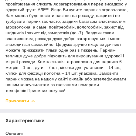
провітрювання служить як загартовування перед висадкою у
відкритий грунт. АЛЕ!!! Якщо Ви купите парник з агроволокна,
Вам можна буде посіяти насіння на розсаду, накрити і не
турбувати парник так часто, завдяки багатьом властивостям
агроволокна, а саме: повітреобмін, вологообмін, захист від
шкідників і захист від заморозків (до -7). Завдяки таким
властивостям, розсада дуже добре загартовується і може
знаходиться самостійно. Це дуже зручно якщо ви дачник і
можете приїжджати тільки один раз в тиждень. Парник-
теплиця дуже добре підходить для вирощування здорової і
міцної розсади. Комплектація: агроволокно для парника 6
метрів – 1 шт.; дуги – 7 шт.; кілочки для установки – 14 шт.;
кліпси для фіксації полотна – 14 шт; упаковка. Замовити
парник можна на нашому сайті онлайн або зателефонувати
нашим консультантам за вказаними номерами
телефонів.Приємних покупок!
Приховати
Характеристики
Основні