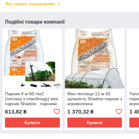
Всі умови повернення
Подібні товари компанії
Парник 4 м 60 г/м2
Міні-теплиця 12 м 60
Тепл
(теплиці з спанбонду) міні
щільність Shadow парник з
пар
парник Shadow , парники
агроволокна
агро
з агроволокна
613,82
1 370,32
1 4
₴
₴
Купити
Купити