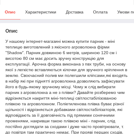
Опис
Характеристики
Доставка
Оплата
Умови п
Опис
У нашому інтернет-магазині можна купити парник - міні
теплицю виготовлений з якісного агроволокна фірми
"Shadow". Парник довжиною 6 метрів, шириною 120 см і
висотою 80 см має досить зручну конструкцію для
експлуатації. Арочна форма виконана з пвх труби, на основу
якої з легкістю вставляються кілочки для зручного кріплення в
землю. Своєчасний полив ми полегшили кліпсами,які входять
в набір які при піднятті агроволокна дозволяють зафіксувати
його в будь-якому зручному місці. Чому ж слід вибирати
парник з агроволокна а не з плівки? Давайте розберемо чим
відрізняється накриття міні-теплиці світлостабілізованою
плівкою та агроволокном. Поліетиленова плівка буває різної
щільності і відрізняється добавками світлостабілізаторів, які
відповідають за її довговічність під прямими сонячними
променями, накривши такою плівкою міні - парник, слід
постійно доглядати за сходами і дуже часто провітрювати, т.
до повітря там практично немає. При прояві перших сходів,