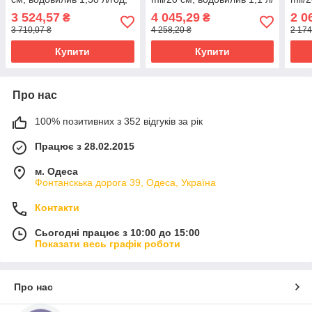
у бухті 2500 м
год, у бухті 3000 м
год,
3 524,57
4 045,29
2 0
₴
₴
3 710,07 ₴
4 258,20 ₴
2 174
Купити
Купити
Про нас
100% позитивних з 352 відгуків за рік
Працює з 28.02.2015
м. Одеса
Фонтанскька дорога 39, Одеса, Україна
Контакти
Сьогодні працює з 10:00 до 15:00
Показати весь графік роботи
Про нас