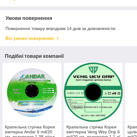
Умови повернення
Повернення товару впродовж 14 днів за домовленістю
Всі умови повернення
Подібні товари компанії
Крапельна стрічка Корея
Крапельна стрічка Корея
Крап
емітерна Andar 6 mil/20
еміттерна Veng Wey Drip 6
щілi
см, водовилив 1,38 л/год,
mil/20 см, водовилив 1,1 л/
mil/