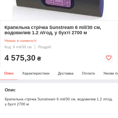
Крапельна стрічка Sunstream 6 mil/30 см,
водовилив 1.2 л/год, у бухті 2700 м
Немає в наявності
Код: 6 mil/30 см
Роздріб
4 575,30
₴
Опис
Характеристики
Доставка
Оплата
Умови п
Опис
Крапельна стрічка Sunstream 6 mil/30 см, водовилив 1.2 л/год,
у бухті 2700 м