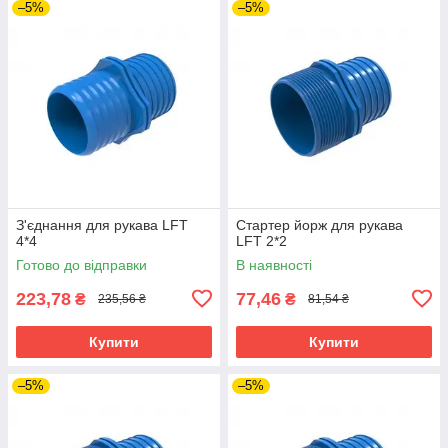
–5%
–5%
З'єднання для рукава LFT
Стартер йорж для рукава
4*4
LFT 2*2
Готово до відправки
В наявності
223,78
77,46
₴
₴
235,56 ₴
81,54 ₴
Купити
Купити
–5%
–5%