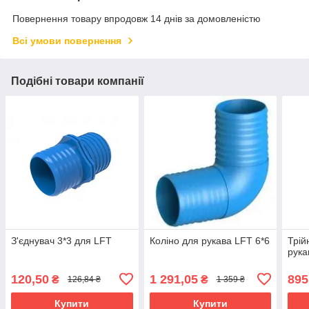
Повернення товару впродовж 14 днів за домовленістю
Всі умови повернення
Подібні товари компанії
З'єднувач 3*3 для LFT
Коліно для рукава LFT 6*6
Трій
рука
120,50
1 291,05
895
₴
₴
126,84 ₴
1 359 ₴
Купити
Купити