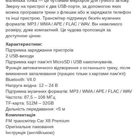
маленька точка — це чутливий мікрофон для гучного зв'язку.
Зверху на пристрої є два USB-порти, за допомогою яких
можна програвати треки з флешки або ж заряджати телефон
та інші пристрою. Трансмітер підтримує безліч музичних
форматів: MP3 / WMA / APE / FLAC / WAV. Він невеликого
розміру, дуже компактний. Це чудова пропозиція за
доступною ціною.
Характеристики:
Підтримка заряджання пристроїв
2 USB-виходи
Підтримка карт пам'яті MicroSD і USB накопичувачів.
Функція автоматичного відтворення з останнього треку, після
вимкнення запалювання (працює тільки з картами пам'яті)
Bluetooth: V4.0
Напруга вхідна: 12 – 24 В
Підтримка музичних форматів: MP3 / WMA / APE / FLAC / WAV
Частота: 87,5 – 108 МГц
TF-карта: 512M – 32GB
Дальність передавання: <5 м
Комплектація
FM трансмітер Car X8 Premium
Оригінальне паковання
Інструкція (англійською)