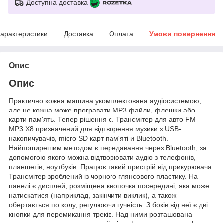
Доступна доставка
арактеристики
Доставка
Оплата
Умови повернення
Опис
Опис
Практично кожна машина укомплектована аудіосистемою,
але не кожна може програвати MP3 файли, флешки або
карти пам'ять. Тепер рішення є. Трансмітер для авто FM
MP3 X8 призначений для відтворення музики з USB-
накопичувачів, micro SD карт пам'яті и Bluetooth.
Найпоширешим методом є передавання через Bluetooth, за
допомогою якого можна відтворювати аудіо з телефонів,
планшетів, ноутбуків. Працює такий пристрій від прикурювача.
Трансмітер зроблений із чорного глянсового пластику. На
панелі є дисплей, розміщена кнопочка посередині, яка може
натискатися (наприклад, закінчити виклик), а також
обертається по колу, регулюючи гучність. З боків від неї є дві
кнопки для перемикання треків. Над ними розташована