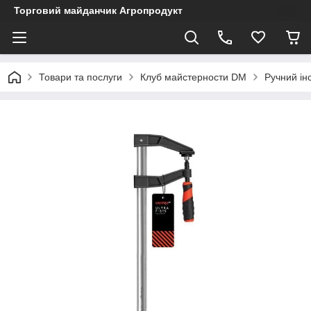
Торговий майданчик Агропродукт
Товари та послуги
Клуб майстерности DM
Ручний ін