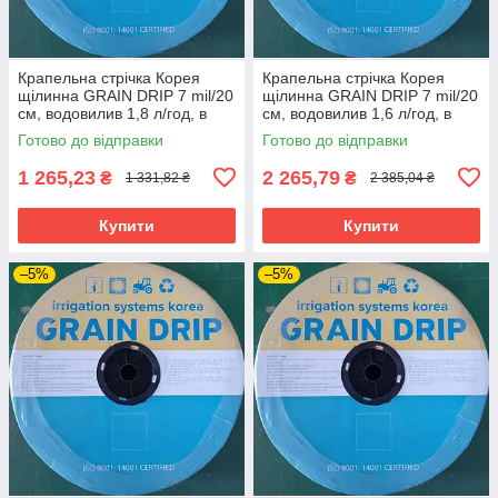
Крапельна стрічка Корея
Крапельна стрічка Корея
щілинна GRAIN DRIP 7 mil/20
щілинна GRAIN DRIP 7 mil/20
см, водовилив 1,8 л/год, в
см, водовилив 1,6 л/год, в
бухті 500 м
бухті 1000 м
Готово до відправки
Готово до відправки
1 265,23
2 265,79
₴
₴
1 331,82 ₴
2 385,04 ₴
Купити
Купити
–5%
–5%