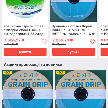
Крапельна стрічка Корея
Крапельна стрічка Корея
Крап
емітерна Andar 6 mil/20
щілинна GRAIN DRIP 7
еміт
см, водовилив 1,38 л/год,
mil/20 см, водовилив 1,6 л/
mil/
у бухті 2500 м
год, в бухті 1000 м
год,
3 524,57
2 265,79
4 0
₴
₴
3 710,07 ₴
2 385,04 ₴
4 258
Купити
Купити
Акційні пропозиції та новинки
–5%
–5%