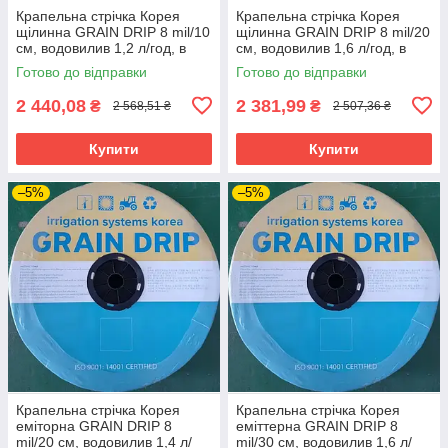
Крапельна стрічка Корея
Крапельна стрічка Корея
щілинна GRAIN DRIP 8 mil/10
щілинна GRAIN DRIP 8 mil/20
см, водовилив 1,2 л/год, в
см, водовилив 1,6 л/год, в
бухті 1000 м
бухті 1000 м
Готово до відправки
Готово до відправки
2 440,08
2 381,99
₴
₴
2 568,51 ₴
2 507,36 ₴
Купити
Купити
–5%
–5%
Крапельна стрічка Корея
Крапельна стрічка Корея
еміторна GRAIN DRIP 8
еміттерна GRAIN DRIP 8
mil/20 см, водовилив 1,4 л/
mil/30 см, водовилив 1,6 л/