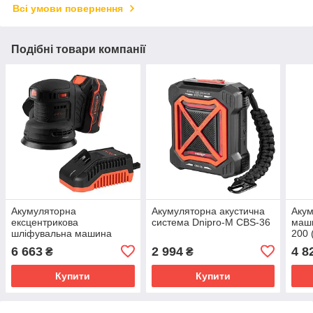
Всі умови повернення
Подібні товари компанії
Акумуляторна
Акумуляторна акустична
Акум
ексцентрикова
система Dnipro-M СBS-36
маш
шліфувальна машина
200 
Dnipro-M DSO-200BC
6 663
2 994
4 8
₴
₴
ULTRA + Акумуляторна
батарея BP-240 +
Купити
Купити
Зарядни