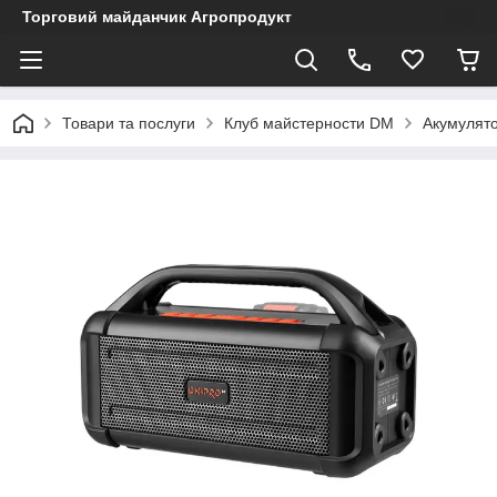
Торговий майданчик Агропродукт
Товари та послуги
Клуб майстерности DM
Акумулято