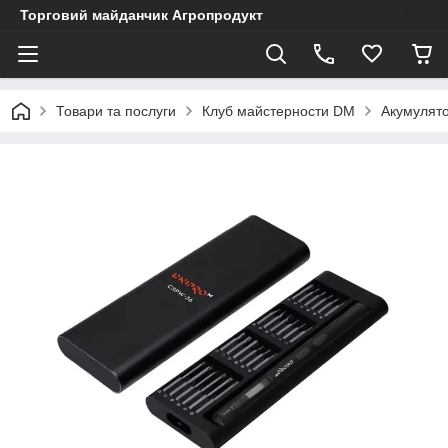
Торговий майданчик Агропродукт
Товари та послуги
Клуб майстерности DM
Акумулято