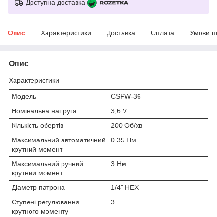
Доступна доставка
Опис
Характеристики
Доставка
Оплата
Умови п
Опис
Характеристики
Модель
CSPW-36
Номінальна напруга
3,6 V
Кількість обертів
200 Об/хв
Максимальний автоматичний
0.35 Нм
крутний момент
Максимальний ручний
3 Нм
крутний момент
Діаметр патрона
1/4" HEX
Ступені регулювання
3
крутного моменту