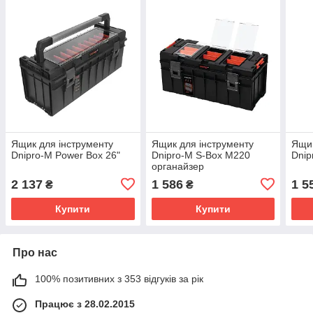
Ящик для інструменту
Ящик для інструменту
Ящик
Dnipro-M Power Box 26"
Dnipro-M S-Box М220
Dnip
органайзер
2 137
1 586
1 5
₴
₴
Купити
Купити
Про нас
100% позитивних з 353 відгуків за рік
Працює з 28.02.2015