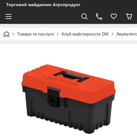
Торговий майданчик Агропродукт
Товари та послуги
Клуб майстерности DM
Акумулято