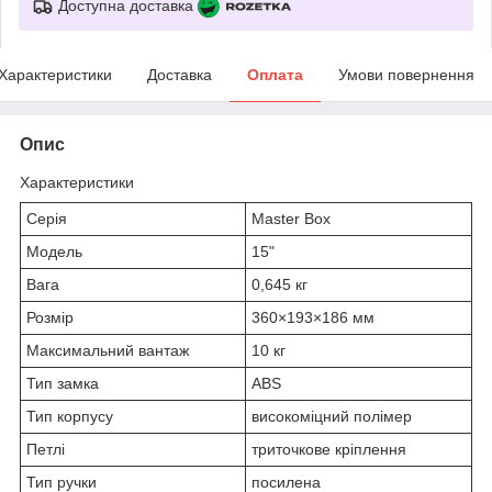
Доступна доставка
Характеристики
Доставка
Оплата
Умови повернення
Опис
Характеристики
Серія
Master Box
Модель
15"
Вага
0,645 кг
Розмір
360×193×186 мм
Максимальний вантаж
10 кг
Тип замка
ABS
Тип корпусу
високоміцний полімер
Петлі
триточкове кріплення
Тип ручки
посилена