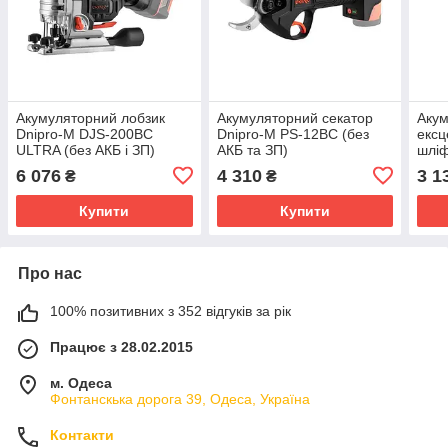
Акумуляторний лобзик
Акумуляторний секатор
Аку
Dnipro-M DJS-200BC
Dnipro-M PS-12BC (без
ексц
ULTRA (без АКБ і ЗП)
АКБ та ЗП)
шлі
DSO
6 076
4 310
3 1
₴
₴
АКБ 
Купити
Купити
Про нас
100% позитивних з 352 відгуків за рік
Працює з 28.02.2015
м. Одеса
Фонтанскька дорога 39, Одеса, Україна
Контакти