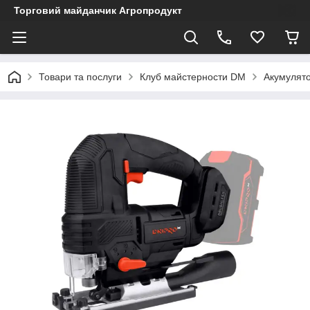
Торговий майданчик Агропродукт
Товари та послуги
Клуб майстерности DM
Акумулято