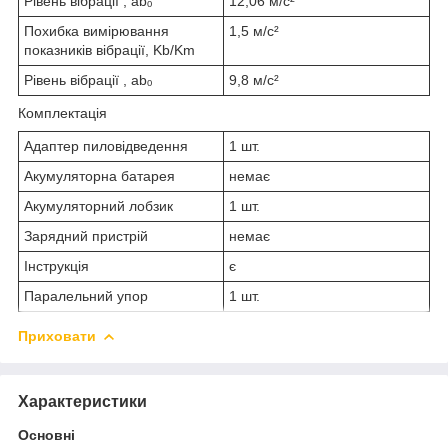
Рівень вібрації , abₒ
12,06 м/с²
Похибка вимірювання
1,5 м/с²
показників вібрації, Kb/Km
Рівень вібрації , abₒ
9,8 м/с²
Комплектація
Адаптер пиловідведення
1 шт.
Акумуляторна батарея
немає
Акумуляторний лобзик
1 шт.
Зарядний пристрій
немає
Інструкція
є
Паралельний упор
1 шт.
Приховати
Характеристики
Основні