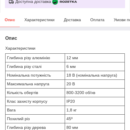
Доступна доставка
Опис
Характеристики
Доставка
Оплата
Умови п
Опис
Характеристики
Глибина різу алюмінію
12 мм
Глибина різу сталі
6 мм
Номінальна потужність
18 В (номінальна напруга)
Максимальна напруга
20 В
Кількість обертів
800-3200 об/хв
Клас захисту корпусу
IP20
Вага
1,8 кг
Похилий різ
45º
Глибина різу дерева
80 мм