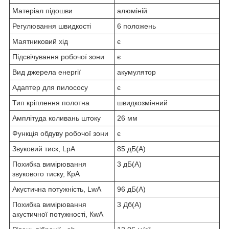
Матеріал підошви
алюміній
Регулювання швидкості
6 положень
Маятниковий хід
є
Підсвічування робочої зони
є
Вид джерела енергії
акумулятор
Адаптер для пилососу
є
Тип кріплення полотна
швидкозмінний
Амплітуда коливань штоку
26 мм
Функція обдуву робочої зони
є
Звуковий тиск, LpA
85 дБ(A)
Похибка вимірювання
3 дБ(A)
звукового тиску, КpA
Акустична потужність, LwA
96 дБ(A)
Похибка вимірювання
3 Дб(A)
акустичної потужності, КwA