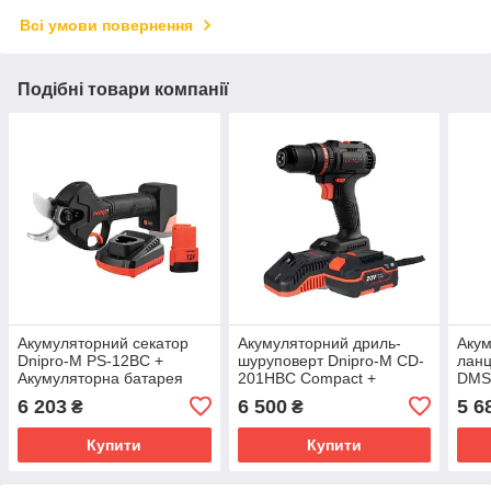
Всі умови повернення
Подібні товари компанії
Акумуляторний секатор
Акумуляторний дриль-
Акум
Dnipro-M PS-12BC +
шуруповерт Dnipro-M CD-
ланц
Акумуляторна батарея
201HBC Compact +
DMS
BP-122 + Зарядний
Акумуляторна батарея
Акум
6 203
6 500
5 6
₴
₴
пристрій FC-122
BP-240 + Зарядний
BP-2
пристрій FC
прис
Купити
Купити