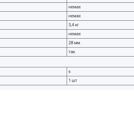
немає
немає
3,4 кг
немає
28 мм
так
є
1 шт