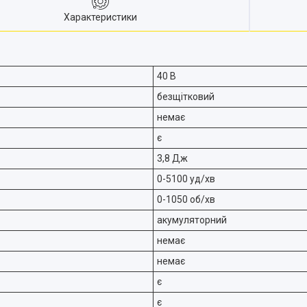
Характеристики
40 В
безщітковий
немає
є
3,8 Дж
0-5100 уд/хв
0-1050 об/хв
акумуляторний
немає
немає
є
є