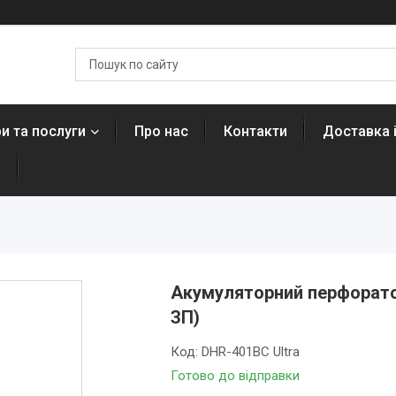
и та послуги
Про нас
Контакти
Доставка 
н
Акумуляторний перфоратор
ЗП)
Код:
DHR-401BC Ultra
Готово до відправки