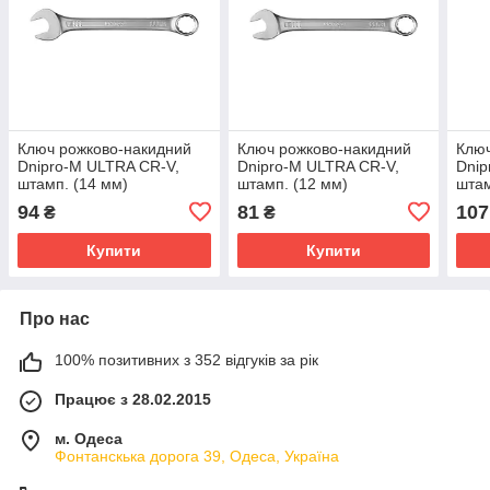
Ключ рожково-накидний
Ключ рожково-накидний
Ключ
Dnipro-M ULTRA CR-V,
Dnipro-M ULTRA CR-V,
Dnip
штамп. (14 мм)
штамп. (12 мм)
штам
94
81
107
₴
₴
Купити
Купити
Про нас
100% позитивних з 352 відгуків за рік
Працює з 28.02.2015
м. Одеса
Фонтанскька дорога 39, Одеса, Україна