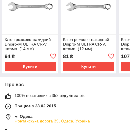
Ключ рожково-накидний
Ключ рожково-накидний
Ключ
Dnipro-M ULTRA CR-V,
Dnipro-M ULTRA CR-V,
Dnip
штамп. (14 мм)
штамп. (12 мм)
штам
94
81
107
₴
₴
Купити
Купити
Про нас
100% позитивних з 352 відгуків за рік
Працює з 28.02.2015
м. Одеса
Фонтанскька дорога 39, Одеса, Україна