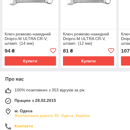
Ключ рожково-накидний
Ключ рожково-накидний
Ключ
Dnipro-M ULTRA CR-V,
Dnipro-M ULTRA CR-V,
Dnip
штамп. (14 мм)
штамп. (12 мм)
штам
94
81
107
₴
₴
Купити
Купити
Про нас
100% позитивних з 353 відгуків за рік
Працює з 28.02.2015
м. Одеса
Фонтанскька дорога 39, Одеса, Україна
Контакти