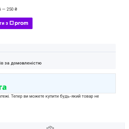
і — 250 ₴
ти з
нів
за домовленістю
атежі. Тепер ви можете купити будь-який товар не