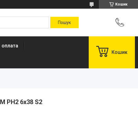
Кошик
і оплата
Кошик
-M РН2 6х38 S2