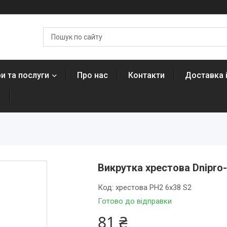
и та послуги
Про нас
Контакти
Доставка 
н
Викрутка хрестова Dnipro
Код:
хрестова РН2 6х38 S2
Готово до відправки
81 ₴