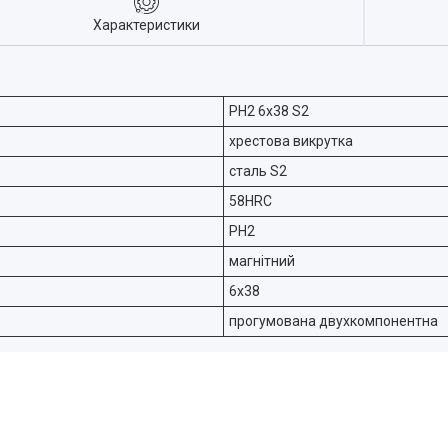
Характеристики
РН2 6х38 S2
хрестова викрутка
сталь S2
58HRC
PH2
магнітний
6х38
прогумована двухкомпонентна