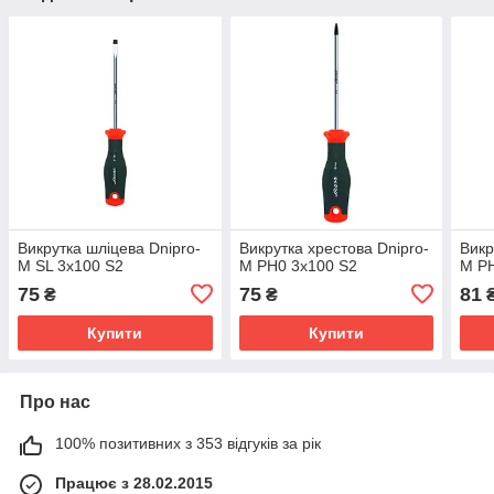
Викрутка шліцева Dnipro-
Викрутка хрестова Dnipro-
Викр
M SL 3х100 S2
M РН0 3х100 S2
M РН
75
75
81
₴
₴
Купити
Купити
Про нас
100% позитивних з 353 відгуків за рік
Працює з 28.02.2015