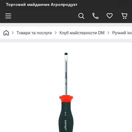
Торговий майданчик Агропродукт
Товари та послуги
Клуб майстерности DM
Ручний ін