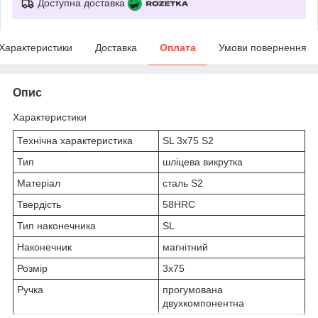
Доступна доставка
Характеристики
Доставка
Оплата
Умови повернення
Опис
Характеристики
Технічна характеристика
SL 3х75 S2
Тип
шліцева викрутка
Матеріал
сталь S2
Твердість
58HRC
Тип наконечника
SL
Наконечник
магнітний
Розмір
3х75
Ручка
прогумована
двухкомпонентна