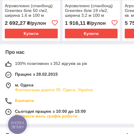
Агроволокно (спанбонд)
Агроволокно (спанбонд)
Агро
Greentex біле 50 г/м2,
Greentex біле 19 г/м2,
Gree
ширина 1,6 м 100 м
ширина 3,2 м 100 м
кв. 
2 692,27
1 916,11
5 7
₴/рулон
₴/рулон
Купити
Купити
Про нас
100% позитивних з 352 відгуків за рік
Працює з 28.02.2015
м. Одеса
Фонтанскька дорога 39, Одеса, Україна
Контакти
Сьогодні працює з 10:00 до 15:00
Показати весь графік роботи
КНОПКА
ЗВ'ЯЗКУ