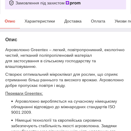
Замовлення під захистом
Опис
Характеристики
Доставка
Оплата
Умови п
Опис
Агроволокно Greentex – легкий, повітропроникний, екологічно
чистий, нетканий поліпропіленовий матеріал
для застосування в сільському господарству та
влаштовуванню.
Створює оптимальний мікроклімат для рослин, що сприяє
отриманню більш раннього та високого врожаю. Агроволокно
добре пропускає повітря і воду.
Переваги
Greentex
:
Агроволокно виробляється на сучасному німецькому
обладнанні відповідно до міжнародних стандартів ISO
9001:2009.
Німецькі технології та європейська сировина
забезпечують стабільність якості агроволокна. Завдяки