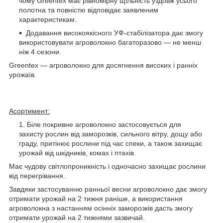
чому Greentex має рівномірну щільність уздовж усього
полотна та повністю відповідає заявленим
характеристикам.
Додавання високоякісного УФ-стабілізатора дає змогу
використовувати агроволокно багаторазово — не менш
ніж 4 сезони.
Greentex — агроволокно для досягнення високих і ранніх
урожаїв.
Асортимент:
Біле покривне агроволокно застосовується для
захисту рослин від заморозків, сильного вітру, дощу або
граду, притінює рослини під час спеки, а також захищає
урожай від шкідників, комах і птахів.
Має чудову світлопроникність і одночасно захищає рослини
від перегрівання.
Завдяки застосуванню ранньої весни агроволокно дає змогу
отримати урожай на 2 тижня раніше, а використання
агроволокна з настанням осінніх заморозків дасть змогу
отримати урожай на 2 тижнями зазвичай.