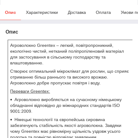
Опис
Характеристики
Доставка
Оплата
Умови п
Опис
Агроволокно Greentex – легкий, повітропроникний,
екологічно чистий, нетканий поліпропіленовий матеріал
для застосування в сільському господарству та
влаштовуванню.
Створює оптимальний мікроклімат для рослин, що сприяє
отриманню більш раннього та високого врожаю.
Агроволокно добре пропускає повітря і воду.
Переваги
Greentex
:
Агроволокно виробляється на сучасному німецькому
обладнанні відповідно до міжнародних стандартів ISO
9001:2009.
Німецькі технології та європейська сировина
забезпечують стабільність якості агроволокна. Завдяки
чому Greentex має рівномірну щільність уздовж усього
полотна та повністю відповідає заявленим