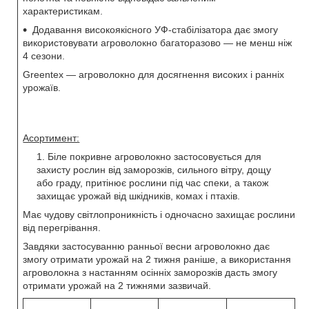
характеристикам.
Додавання високоякісного УФ-стабілізатора дає змогу
використовувати агроволокно багаторазово — не менш ніж
4 сезони.
Greentex — агроволокно для досягнення високих і ранніх
урожаїв.
Асортимент:
Біле покривне агроволокно застосовується для
захисту рослин від заморозків, сильного вітру, дощу
або граду, притінює рослини під час спеки, а також
захищає урожай від шкідників, комах і птахів.
Має чудову світлопроникність і одночасно захищає рослини
від перегрівання.
Завдяки застосуванню ранньої весни агроволокно дає
змогу отримати урожай на 2 тижня раніше, а використання
агроволокна з настанням осінніх заморозків дасть змогу
отримати урожай на 2 тижнями зазвичай.