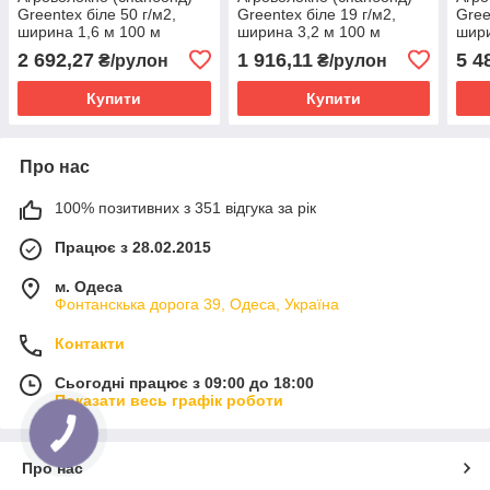
Greentex біле 50 г/м2,
Greentex біле 19 г/м2,
Gree
ширина 1,6 м 100 м
ширина 3,2 м 100 м
шири
2 692,27
1 916,11
5 4
₴/рулон
₴/рулон
Купити
Купити
Про нас
100% позитивних з 351 відгука за рік
Працює з 28.02.2015
м. Одеса
Фонтанскька дорога 39, Одеса, Україна
Контакти
Сьогодні працює з 09:00 до 18:00
Показати весь графік роботи
КНОПКА
ЗВ'ЯЗКУ
Про нас