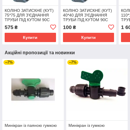
КОЛІНО ЗАТИСКНЕ (КУТ)
КОЛІНО ЗАТИСКНЕ (КУТ)
КОЛ
75*75 ДЛЯ З'ЄДНАННЯ
40*40 ДЛЯ З'ЄДНАННЯ
110
ТРУБИ ПІД КУТОМ 90С
ТРУБИ ПІД КУТОМ 90С
ТРУ
575
100
1 6
₴
₴
Купити
Купити
Акційні пропозиції та новинки
–7%
–7%
Минікран із паяною гумкою
Минікран із гумкою