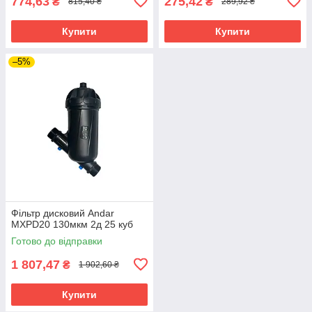
774,63
275,42
₴
₴
815,40 ₴
289,92 ₴
Купити
Купити
–5%
Фільтр дисковий Andar
MXPD20 130мкм 2д 25 куб
Готово до відправки
1 807,47
₴
1 902,60 ₴
Купити