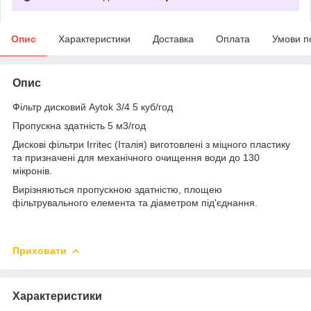
Опис
Характеристики
Доставка
Оплата
Умови п
Опис
Фільтр дисковий Aytok 3/4 5 куб/год
Пропускна здатність 5 м3/год
Дискові фільтри Irritec (Італія) виготовлені з міцного пластику
та призначені для механічного очищення води до 130
мікронів.
Вирізняються пропускною здатністю, площею
фільтрувального елемента та діаметром під'єднання.
Приховати
Характеристики