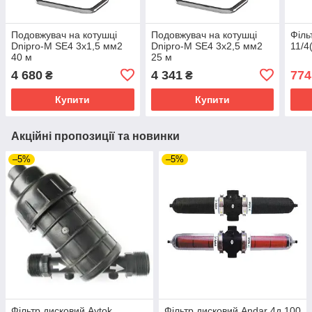
Подовжувач на котушці
Подовжувач на котушці
Філь
Dnipro-M SE4 3x1,5 мм2
Dnipro-M SE4 3x2,5 мм2
11/4
40 м
25 м
4 680
4 341
774
₴
₴
Купити
Купити
Акційні пропозиції та новинки
–5%
–5%
Фільтр дисковий Aytok
Фільтр дисковий Andar 4д 100