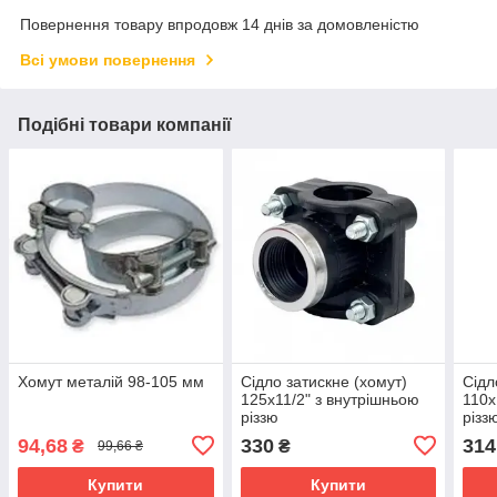
Повернення товару впродовж 14 днів за домовленістю
Всі умови повернення
Подібні товари компанії
Хомут металій 98-105 мм
Сідло затискне (хомут)
Сідл
125х11/2" з внутрішньою
110х
різзю
різз
94,68
330
314
₴
₴
99,66 ₴
Купити
Купити