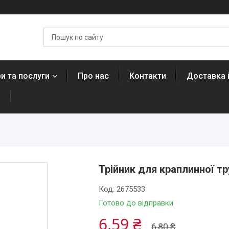
и та послуги
Про нас
Контакти
Доставка 
н
Трійник для краплинної т
Код:
2675533
Готово до відправки
6,59 ₴
6,80 ₴