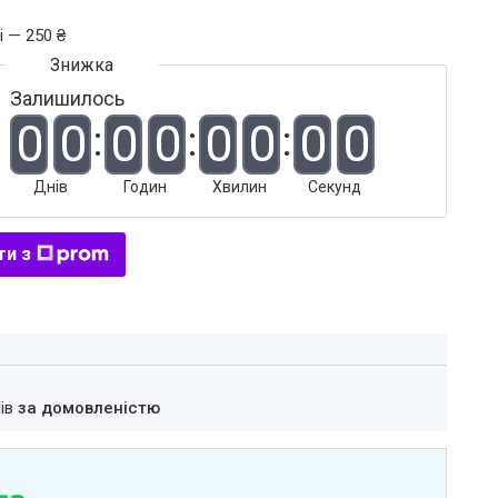
і — 250 ₴
Залишилось
0
0
0
0
0
0
0
0
Днів
Годин
Хвилин
Секунд
ти з
нів
за домовленістю