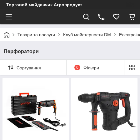
Торговий майданчик Агропродукт
Товари та послуги
Клуб майстерности DM
Електроін
Перфоратори
Сортування
0
Фільтри