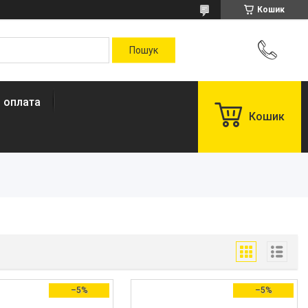
Кошик
і оплата
Кошик
–5%
–5%