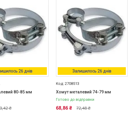
ишилось 26 днів
Залишилось 26 днів
2
2708513
алевий 80-85 мм
Хомут металевий 74-79 мм
Готово до відправки
68,86 ₴
3,42 ₴
72,48 ₴