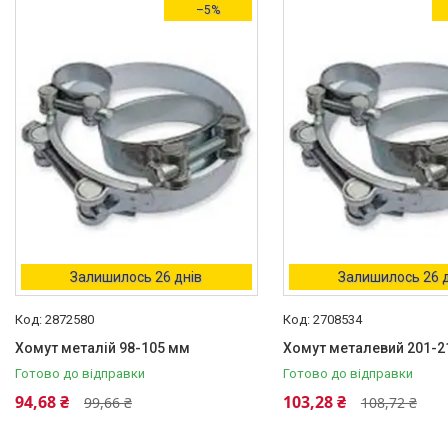
–5%
Залишилось 26 днів
Залишилось 26 
2872580
2708534
Хомут металій 98-105 мм
Хомут металевий 201-2
Готово до відправки
Готово до відправки
94,68 ₴
103,28 ₴
99,66 ₴
108,72 ₴