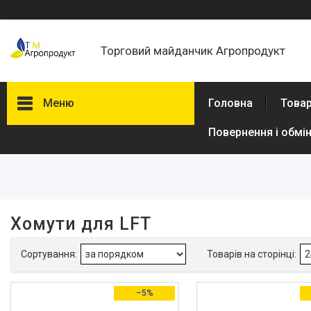
Торговий майданчик Агропродукт
Меню
Головна
Товар
Повернення і обмі
Фільтри
Ціна
В наявності
Хомути для LFT
Так
7
Виробник
Oxi
7
–5%