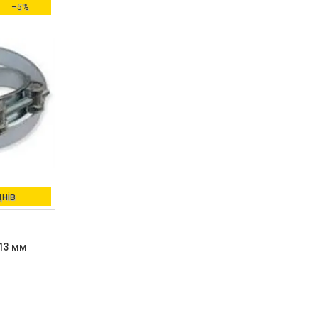
–5%
днів
13 мм