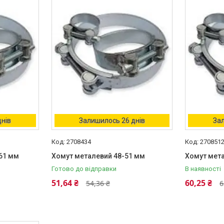
днів
Залишилось 26 днів
Зал
2708434
270851
61 мм
Хомут металевий 48-51 мм
Хомут мет
Готово до відправки
В наявності
51,64 ₴
60,25 ₴
54,36 ₴
6