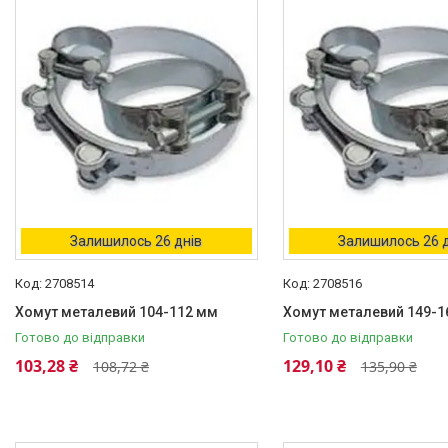
Товари та послуги
Новини
Статті
Про нас
Відгуки
Поширені запитання
Залишилось 26 днів
Залишилось 26 
Доставка та оплата
2708514
2708516
Хомут металевий 104-112 мм
Хомут металевий 149-1
Готово до відправки
Готово до відправки
103,28 ₴
129,10 ₴
108,72 ₴
135,90 ₴