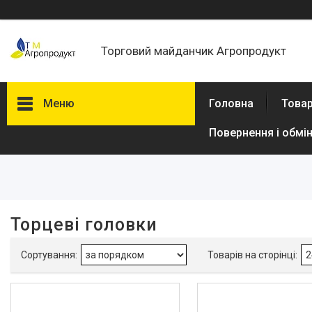
Торговий майданчик Агропродукт
Меню
Головна
Товар
Повернення і обмі
Фільтри
Ціна
В наявності
Торцеві головки
Так
3
Виробник
Dnipro-M
3