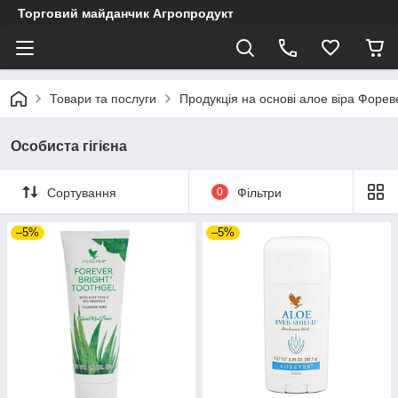
Торговий майданчик Агропродукт
Товари та послуги
Продукція на основі алое віра Форев
Особиста гігієна
Сортування
0
Фільтри
–5%
–5%