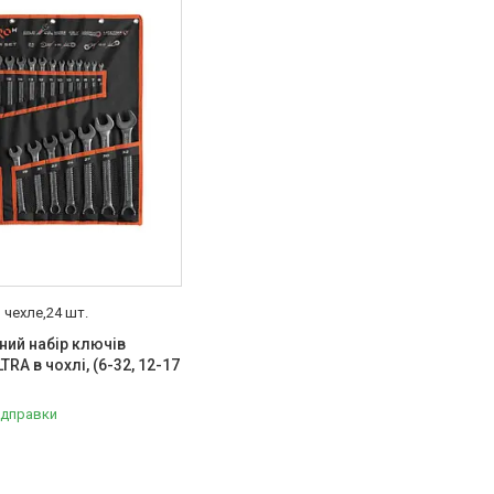
 чехле,24 шт.
ний набір ключів
TRA в чохлі, (6-32, 12-17
ідправки