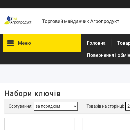
Торговий майданчик Агропродукт
Меню
Головна
Товар
Повернення і обмі
Фільтри
Ціна
В наявності
Набори ключів
Так
4
Виробник
Dnipro-M
4