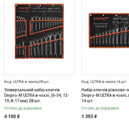
Товари та послуги
Новини
Статті
Про нас
Відгуки
Поширені запитання
Доставка та оплата
ULTRA в чехле,28 шт.
ULTRA в чехле,14 шт.
Універсальний набір ключів
Набір ключів ріжково-
Dnipro-M ULTRA в чохлі, (6-34, 12-
Dnipro-M ULTRA в чохлі, 
19, 8-17 мм) 28 шт.
14 шт.
Готово до відправки
Готово до відправки
4 100 ₴
1 393 ₴