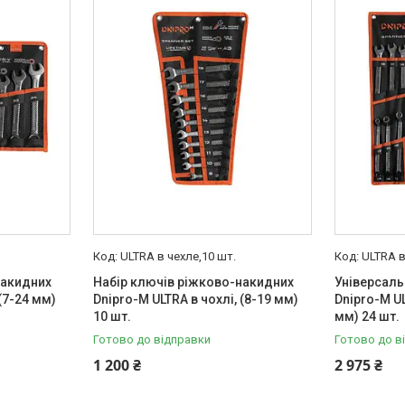
ULTRA в чехле,10 шт.
ULTRA в
накидних
Набір ключів ріжково-накидних
Універсаль
(7-24 мм)
Dnipro-M ULTRA в чохлі, (8-19 мм)
Dnipro-M UL
10 шт.
мм) 24 шт.
Готово до відправки
Готово до в
1 200 ₴
2 975 ₴