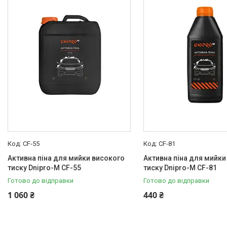
Товари та послуги
Новини
Статті
Про нас
Відгуки
Поширені запитання
Доставка та оплата
CF-55
CF-81
Активна піна для мийки високого
Активна піна для мийки
тиску Dnipro-M CF-55
тиску Dnipro-M CF-81
Готово до відправки
Готово до відправки
1 060 ₴
440 ₴