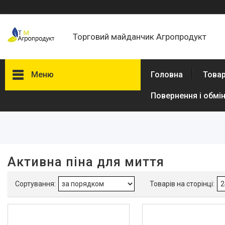
Торговий майданчик Агропродукт
Меню
Головна
Товар
Повернення і обмі
Фільтри
Ціна
В наявності
Активна піна для миття
Так
2
Виробник
PH
2