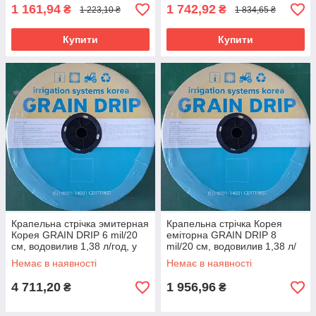
1 161,94
1 742,92
₴
₴
1 223,10 ₴
1 834,65 ₴
Купити
Купити
Крапельна стрічка эмитерная
Крапельна стрічка Корея
Корея GRAIN DRIP 6 mil/20
еміторна GRAIN DRIP 8
см, водовилив 1,38 л/год, у
mil/20 см, водовилив 1,38 л/
бухті 3000 м
год, у бухті 1000 м
Немає в наявності
Немає в наявності
4 711,20
1 956,96
₴
₴