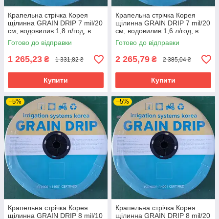
Крапельна стрічка Корея
Крапельна стрічка Корея
щілинна GRAIN DRIP 7 mil/20
щілинна GRAIN DRIP 7 mil/20
см, водовилив 1,8 л/год, в
см, водовилив 1,6 л/год, в
бухті 500 м
бухті 1000 м
Готово до відправки
Готово до відправки
1 265,23
2 265,79
₴
₴
1 331,82 ₴
2 385,04 ₴
Купити
Купити
–5%
–5%
Крапельна стрічка Корея
Крапельна стрічка Корея
щілинна GRAIN DRIP 8 mil/10
щілинна GRAIN DRIP 8 mil/20