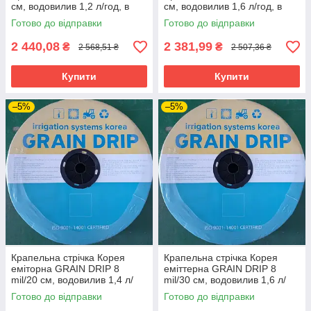
см, водовилив 1,2 л/год, в
см, водовилив 1,6 л/год, в
бухті 1000 м
бухті 1000 м
Готово до відправки
Готово до відправки
2 440,08
2 381,99
₴
₴
2 568,51 ₴
2 507,36 ₴
Купити
Купити
–5%
–5%
Крапельна стрічка Корея
Крапельна стрічка Корея
еміторна GRAIN DRIP 8
еміттерна GRAIN DRIP 8
mil/20 см, водовилив 1,4 л/
mil/30 см, водовилив 1,6 л/
год, у бухті 500 м
год, у бухті 1000 м
Готово до відправки
Готово до відправки