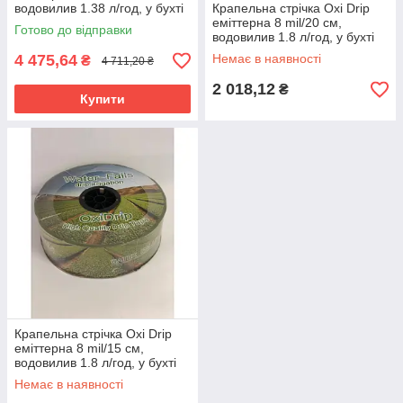
водовилив 1.38 л/год, у бухті
Крапельна стрічка Oxi Drip
2500 м
еміттерна 8 mil/20 см,
Готово до відправки
водовилив 1.8 л/год, у бухті
1000 м
4 475,64
Немає в наявності
₴
4 711,20 ₴
2 018,12
₴
Купити
Крапельна стрічка Oxi Drip
еміттерна 8 mil/15 см,
водовилив 1.8 л/год, у бухті
1000 м
Немає в наявності