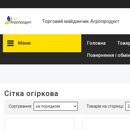
Торговий майданчик Агропродукт
Меню
Головна
Товар
Повернення і обмі
Фільтри
Ціна
В наявності
Сітка огіркова
Так
5
Виробник
Shadow
2