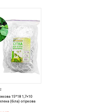
2
тикова 15*18 1,7×10
илена (біла) огіркова