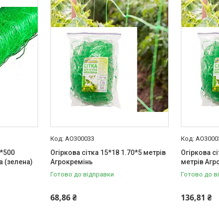
АО300033
АО3000
7*500
Огіркова сітка 15*18 1.70*5 метрів
Огіркова сі
 (зелена)
Агрокремінь
метрів Агр
Готово до відправки
Готово до в
68,86 ₴
136,81 ₴