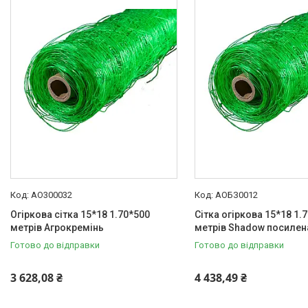
Товари та послуги
Новини
Статті
Про нас
Відгуки
Поширені запитання
Доставка та оплата
АО300032
АОБЗ0012
Огіркова сітка 15*18 1.70*500
Сітка огіркова 15*18 1.
метрів Агрокремінь
метрів Shadow посилена
Готово до відправки
Готово до відправки
3 628,08 ₴
4 438,49 ₴