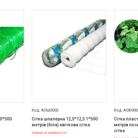
АОШ0002
АОБ000
50*500
Сітка шпалерна 12,5*12,5 1*500
Сітка плас
метрів (біла) квіткова сітка
метрів пос
сітка
Немає в наявності