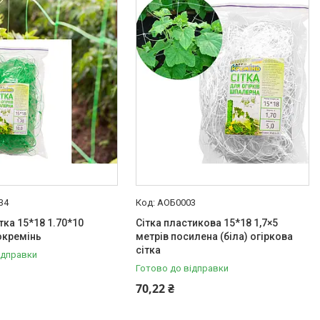
34
АОБ0003
тка 15*18 1.70*10
Сітка пластикова 15*18 1,7×5
окремінь
метрів посилена (біла) огіркова
сітка
ідправки
Готово до відправки
70,22 ₴