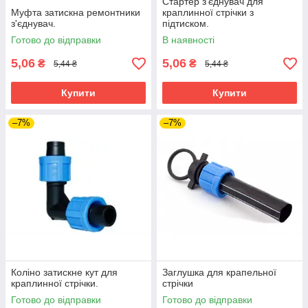
Стартер з'єднувач для
Муфта затискна ремонтники
краплинної стрічки з
з'єднувач.
підтиском.
Готово до відправки
В наявності
5,06
5,06
₴
₴
5,44 ₴
5,44 ₴
Купити
Купити
–7%
–7%
Коліно затискне кут для
Заглушка для крапельної
краплинної стрічки.
стрічки
Готово до відправки
Готово до відправки