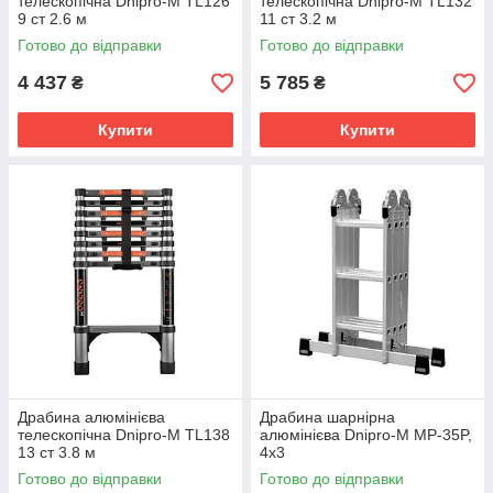
телескопічна Dnipro-M TL126
телескопічна Dnipro-M TL132
9 ст 2.6 м
11 ст 3.2 м
Готово до відправки
Готово до відправки
4 437
5 785
₴
₴
Купити
Купити
Драбина алюмінієва
Драбина шарнірна
телескопічна Dnipro-M TL138
алюмінієва Dnipro-M MP-35P,
13 ст 3.8 м
4х3
Готово до відправки
Готово до відправки