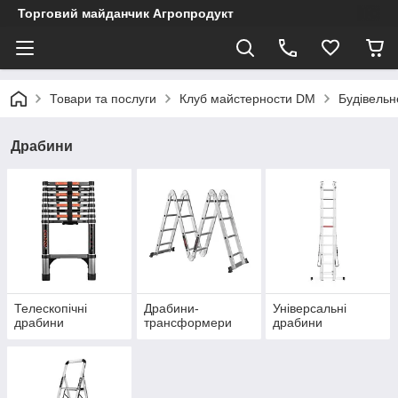
Торговий майданчик Агропродукт
Товари та послуги
Клуб майстерности DM
Будівельн
Драбини
Телескопічні
Драбини-
Універсальні
драбини
трансформери
драбини