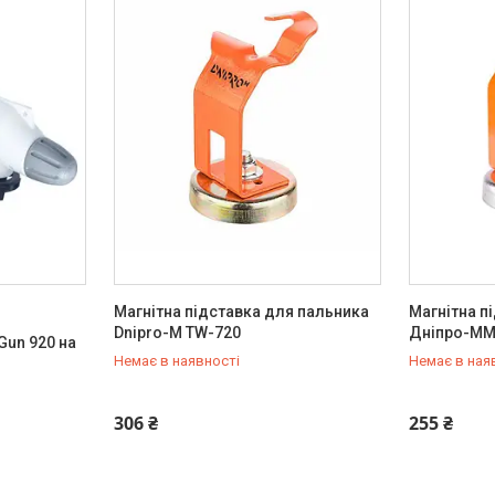
Магнітна підставка для пальника
Магнітна п
Dnipro-M TW-720
Дніпро-ММ
Gun 920 на
Немає в наявності
Немає в ная
+380 (50) 579-79-28
+380 (50) 
306 ₴
255 ₴