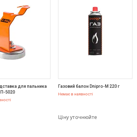
ідставка для пальника
Газовий балон Dnipro-M 220 г
П-5020
Немає в наявності
вності
579-79-28
+380 (50) 579-79-28
Ціну уточнюйте