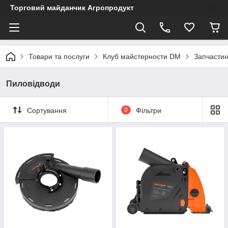
Торговий майданчик Агропродукт
Товари та послуги
Клуб майстерности DM
Запчастин
Пиловідводи
Сортування
0
Фільтри