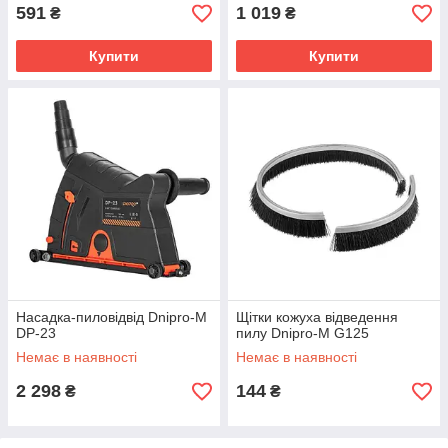
591
1 019
₴
₴
Купити
Купити
Насадка-пиловідвід Dnipro-M
Щітки кожуха відведення
DP-23
пилу Dnipro-M G125
Немає в наявності
Немає в наявності
2 298
144
₴
₴