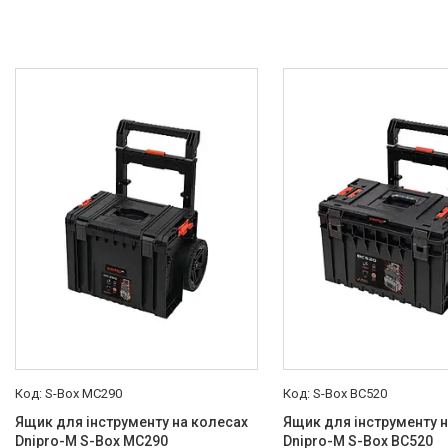
S-Box МС290
S-Box BС520
Ящик для інструменту на колесах
Ящик для інструменту 
Dnipro-M S-Box МС290
Dnipro-M S-Box BС520