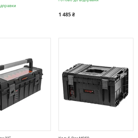
ідправки
1 485 ₴