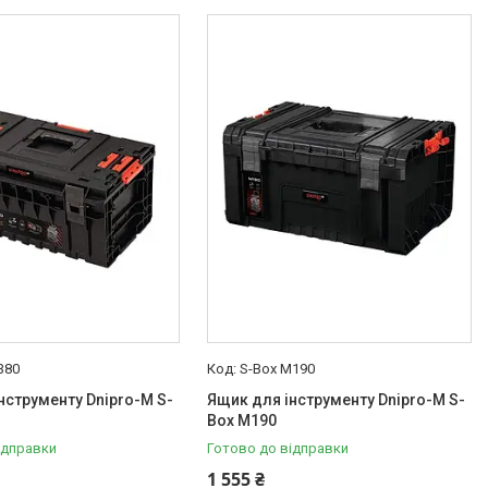
380
S-Box М190
нструменту Dnipro-M S-
Ящик для інструменту Dnipro-M S-
Box М190
ідправки
Готово до відправки
1 555 ₴