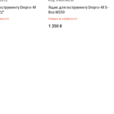
ox 22"
S-Box M250
нструменту Dnipro-M
Ящик для інструменту Dnipro-M S-
22"
Box M250
вності
Немає в наявності
579-79-28
+380 (50) 579-79-28
1 350 ₴