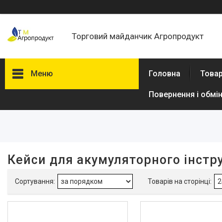
Торговий майданчик Агропродукт
Меню
Головна
Товар
Повернення і обмі
Фільтри
Ціна
В наявності
Кейси для акумуляторного інстр
Так
17
Виробник
Dnipro-M
19