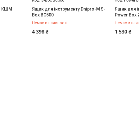
S-Box BC500
Power B
я КШМ
Ящик для інструменту Dnipro-M S-
Ящик для і
Box BC500
Power Box 
Немає в наявності
Немає в ная
+380 (50) 579-79-28
+380 (50) 
4 398 ₴
1 530 ₴