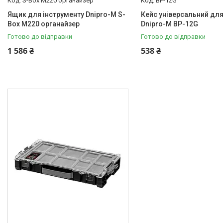
S-Box М220 органайзер
BP-12G
Ящик для інструменту Dnipro-M S-
Кейс універсальний дл
Box М220 органайзер
Dnipro-M BP-12G
Готово до відправки
Готово до відправки
1 586 ₴
538 ₴