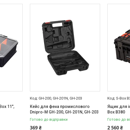
GH-200, GH-201N, GH-203
S-Box B
ox 11",
Кейс для фена промислового
Ящик для і
Dnipro-M GH-200, GH-201N, GH-203
Box B380
Готово до відправки
Готово до в
369 ₴
2 560 ₴