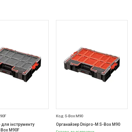
M90F
S-Box M90
 для інструменту
Органайзер Dnipro-M S-Box M90
-Box M90F
Готово до відправки