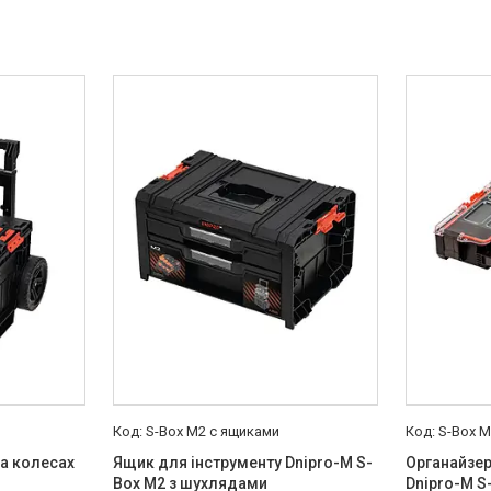
S-Box M2 с ящиками
S-Box 
на колесах
Ящик для інструменту Dnipro-M S-
Органайзер
Box M2 з шухлядами
Dnipro-M S